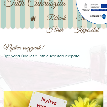
Tóth Cukrászda
Rólunk
Termékek
Hírek
Kapcsolat
Nyitva vagyunk!
Újra várja Önöket a Tóth cukrászda csapata!