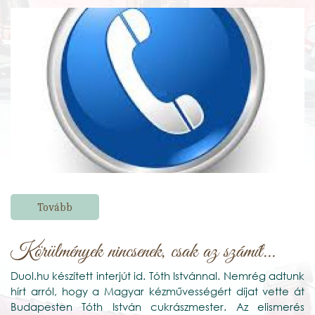
Tovább
Körülmények nincsenek, csak az számít...
Duol.hu készített interjút id. Tóth Istvánnal.
Nemrég adtunk
hírt arról, hogy a Magyar kézművességért díjat vette át
Budapesten Tóth István cukrászmester. Az elismerés