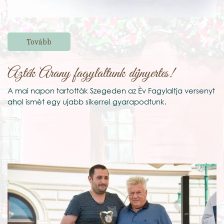
Tovább
Azték Arany fagylaltunk díjnyertes!
A mai napon tartottàk Szegeden az Èv Fagylaltja versenyt
ahol ismèt egy ujabb sikerrel gyarapodtunk.