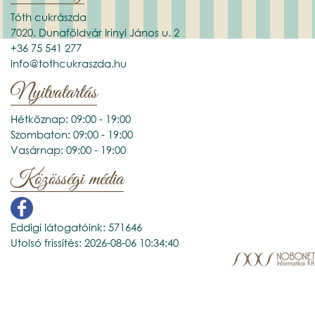
Tóth cukrászda
7020. Dunaföldvár Irinyi János u. 2
+36 75 541 277
info@tothcukraszda.hu
Nyitvatartás
Hétköznap: 09:00 - 19:00
Szombaton: 09:00 - 19:00
Vasárnap: 09:00 - 19:00
Közösségi média
Eddigi látogatóink: 571646
Utolsó frissítés: 2026-08-06 10:34:40