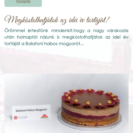
Tovább
Megkòstolhatjàtok az idei èv tortàjàt!
Örömmel èrtesìtünk mindenkit,hogy a nagy vàrakozàs
utàn holnaptòl nàlunk is megkòstolhatjàtok az idei èv
tortàjàt a Balatoni habos mogyoròt...